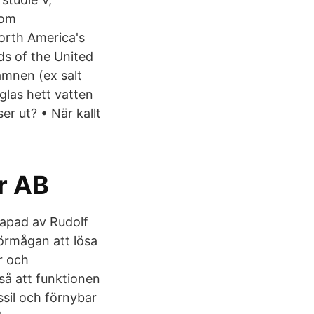
som
orth America's
ds of the United
 ämnen (ex salt
 glas hett vatten
er ut? • När kallt
r AB
kapad av Rudolf
örmågan att lösa
r och
 så att funktionen
ssil och förnybar