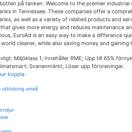
botten på tanken. Welcome to the premier industrial 
nks in Tennessee. These companies offer a compreh
ks, as well as a variety of related products and serv
 that gives more energy and reduces maintenance an
ious, EuroAd is an easy way to make a difference qui
 world cleaner, while also saving money and gaining h
vligt; Miljöklass 1; Innehåller RME; Upp till 65% förnye
Klimatsmart; Svanenmärkt; Löser upp föroreningar.
hur koppla
 utbildning umeå
örndjur
asse
kvens