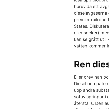
huruvida ett avg
dieselavgaserna 
premier railroad 
States. Diskutera
eller socker) med
kan se grått ut !
vatten kommer in 
Ren die
Eller drev han o
Diesel och paten
upp andra substa
sotavlagringar i 
återställs. Den a