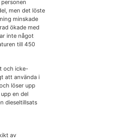
h personen
el, men det löste
tning minskade
sgrad ökade med
var inte något
turen till 450
t och icke-
gt att använda i
och löser upp
 upp en del
 dieseltillsats
kikt av