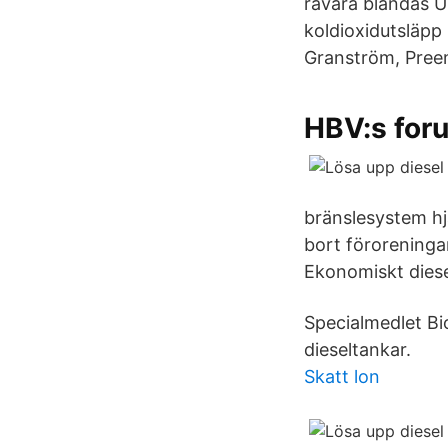
råvara blandas U
koldioxidutsläpp
Granström, Pree
HBV:s foru
bränslesystem hj
bort föroreningar
Ekonomiskt diese
Specialmedlet Bio
dieseltankar.
Skatt lon