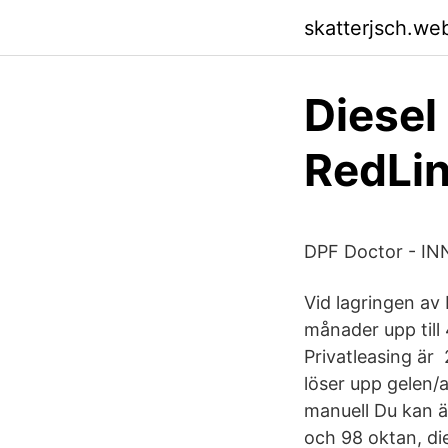
skatterjsch.we
Diesel 
RedLin
DPF Doctor - I
Vid lagringen av
månader upp till 4
Privatleasing är
löser upp gelen/
manuell Du kan äv
och 98 oktan, di