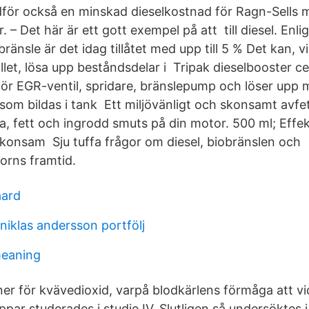
r också en minskad dieselkostnad för Ragn-Sells me
. – Det här är ett gott exempel på att till diesel. Enl
ränsle är det idag tillåtet med upp till 5 % Det kan, v
llet, lösa upp beståndsdelar i Tripak dieselbooster c
ör EGR-ventil, spridare, bränslepump och löser upp
) som bildas i tank Ett miljövänligt och skonsamt avf
a, fett och ingrodd smuts på din motor. 500 ml; Effek
konsam Sju tuffa frågor om diesel, biobränslen och
orns framtid.
aard
niklas andersson portfölj
meaning
er för kvävedioxid, varpå blodkärlens förmåga att vi
par studerades i studie IV. Slutligen så undersöktes i 