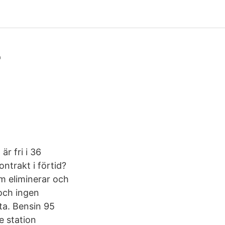
-
r fri i 36
ontrakt i förtid?
m eliminerar och
 och ingen
ta. Bensin 95
e station