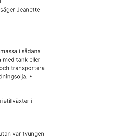
l
 säger Jeanette
iomassa i sådana
 med tank eller
 och transportera
dningsolja. •
etillväxter i
, utan var tvungen