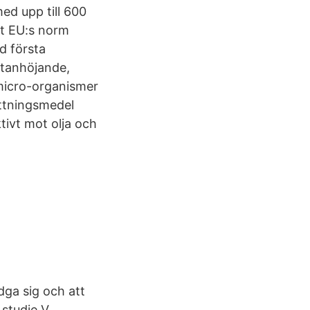
d upp till 600
igt EU:s norm
id första
etanhöjande,
 micro-organismer
ettningsmedel
tivt mot olja och
dga sig och att
studie V,