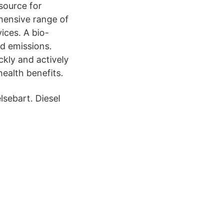
source for
ensive range of
ices. A bio-
d emissions.
ckly and actively
ealth benefits.
lsebart. Diesel