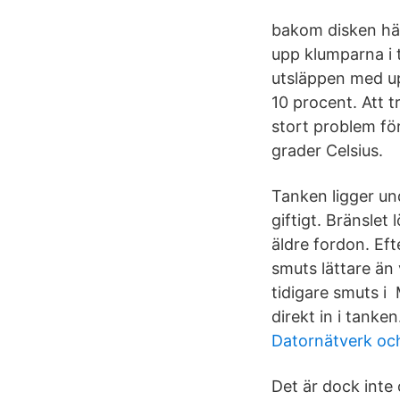
bakom disken häl
upp klumparna i 
utsläppen med up
10 procent. Att t
stort problem fö
grader Celsius.
Tanken ligger un
giftigt. Bränslet
äldre fordon. Ef
smuts lättare än 
tidigare smuts i 
direkt in i tanken
Datornätverk oc
Det är dock inte 