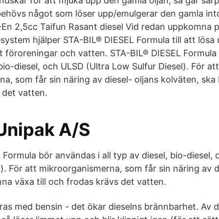
ndskar för att mjuka upp den gamla oljan, så går sä
behövs något som löser upp/emulgerar den gamla int
 -En 2,5cc Taifun Rasant diesel Vid redan uppkomna
esystem hjälper STA-BIL® DIESEL Formula till att lösa
t föroreningar och vatten. STA-BIL® DIESEL Formula
 bio-diesel, och ULSD (Ultra Low Sulfur Diesel). För att
, som får sin näring av diesel- oljans kolväten, ska 
 det vatten.
 Unipak A/S
Formula bör användas i all typ av diesel, bio-diesel,
). För att mikroorganismerna, som får sin näring av di
na växa till och frodas krävs det vatten.
ras med bensin - det ökar dieselns brännbarhet. Av 