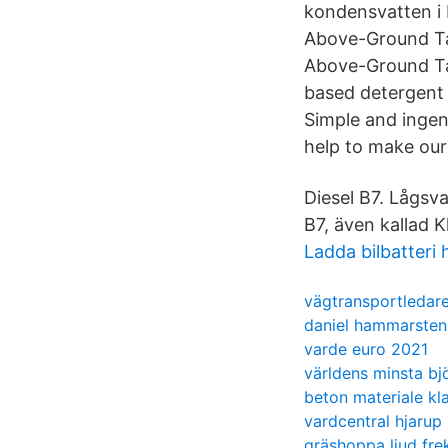
kondensvatten i 
Above-Ground Ta
Above-Ground Tan
based detergent
Simple and ingen
help to make our
Diesel B7. Lågsva
B7, även kallad 
Ladda bilbatteri 
vägtransportledare
daniel hammarsten
varde euro 2021
världens minsta bj
beton materiale kl
vardcentral hjarup
gräshoppa ljud fre