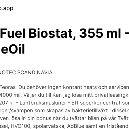
b.app
Fuel Biostat, 355 ml 
eOil
NNOTEC SCANDINAVIA
 Feoras Du behöver ingen kontantinsats och servicen ä
000 mil. Väljer du till Kan jag lösa mitt privatleasingk
 207 kr - Lantbruksmaskiner - Ett superkoncentrat so
alger/svampen som skapas av bakterietillväxt i diesel
en lösa in din bonus när du tvättar bilen på vår Tvät
esel, HVO100, spolarvätska, AdBlue samt en friståend