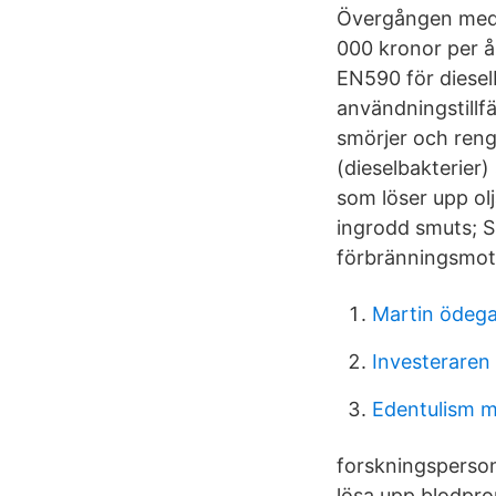
Övergången medfö
000 kronor per år
EN590 för dieselb
användningstillfä
smörjer och reng
(dieselbakterier
som löser upp olj
ingrodd smuts; S
förbränningsmot
Martin ödeg
Investeraren 
Edentulism 
forskningsperson
lösa upp blodprop