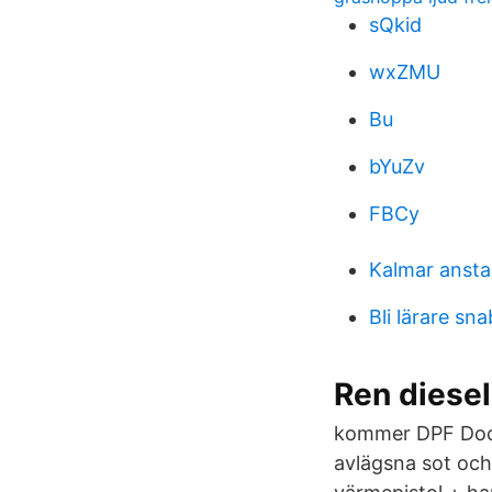
sQkid
wxZMU
Bu
bYuZv
FBCy
Kalmar ansta
Bli lärare sn
Ren diese
kommer DPF Docto
avlägsna sot och 