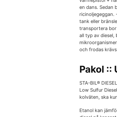
värmepistol + ha
en dans. Sedan 
ricinoljegeggan.
tank eller bränsl
transportera bor
all typ av diesel,
mikroorganismerna
och frodas krävs
Pakol ::
STA-BIL® DIESEL 
Low Sulfur Diesel
kolväten, ska kun
Etanol kan jämfö