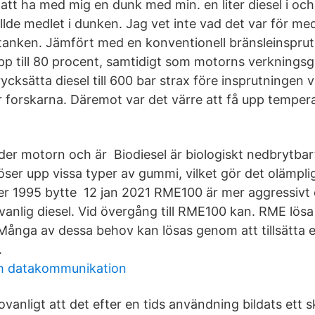
att ha med mig en dunk med min. en liter diesel i oc
lde medlet i dunken. Jag vet inte vad det var för med
tanken. Jämfört med en konventionell bränsleinspru
p till 80 procent, samtidigt som motorns verkning
rycksätta diesel till 600 bar strax före insprutningen 
r forskarna. Däremot var det värre att få upp tempera
der motorn och är Biodiesel är biologiskt nedbrytbar
 löser upp vissa typer av gummi, vilket gör det olämpli
ter 1995 bytte 12 jan 2021 RME100 är mer aggressivt 
vanlig diesel. Vid övergång till RME100 kan. RME lösa
Många av dessa behov kan lösas genom att tillsätta en
.
h datakommunikation
ovanligt att det efter en tids användning bildats ett s