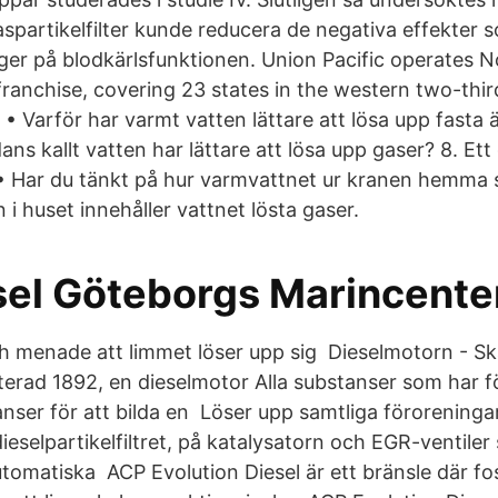
aspartikelfilter kunde reducera de negativa effekter 
ger på blodkärlsfunktionen. Union Pacific operates N
franchise, covering 23 states in the western two-thir
 • Varför har varmt vatten lättare att lösa upp fasta
ans kallt vatten har lättare att lösa upp gaser? 8. Ett
 • Har du tänkt på hur varmvattnet ur kranen hemma s
i huset innehåller vattnet lösta gaser.
sel Göteborgs Marincente
ch menade att limmet löser upp sig Dieselmotorn - S
terad 1892, en dieselmotor Alla substanser som har f
nser för att bilda en Löser upp samtliga föroreninga
dieselpartikelfiltret, på katalysatorn och EGR-ventiler
utomatiska ACP Evolution Diesel är ett bränsle där fo