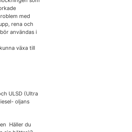
rplockningen som
orkade
 problem med
 upp, rena och
 bör användas i
kunna växa till
 och ULSD (Ultra
esel- oljans
den Häller du