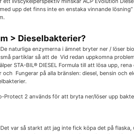
r ett livscykelperspektiv minskar ACP Evolution Diese
 med upp det finns inte en enstaka vinnande lösning”
m.
m > Dieselbakterier?
De naturliga enzymerna i ämnet bryter ner / löser b
små partiklar så att de Vid redan uppkomna problem
älper STA-BIL® DIESEL Formula till att lösa upp, rena
 och Fungerar på alla bränslen: diesel, bensin och el
lbakterier.
-Protect 2 används för att bryta ner/löser upp bakteri
Det var så starkt att jag inte fick köpa det på flaska